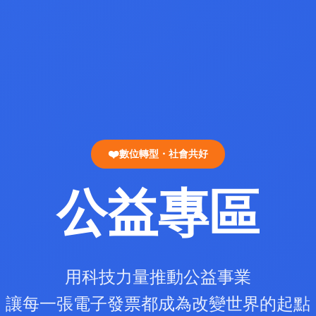
❤️
數位轉型・社會共好
公益專區
用科技力量推動公益事業
讓每一張電子發票都成為改變世界的起點