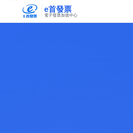
e首發票
電子發票加值中心
此連結將在新視窗開啟