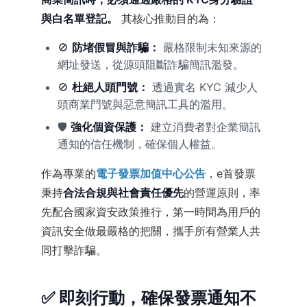
與白名單登記。
其核心推動目的為：
🚫
防堵假冒與詐騙：
嚴格限制未知來源的
網址發送，從源頭阻斷詐騙簡訊濫發。
🚫
杜絕人頭門號：
透過實名 KYC 減少人
頭商業門號與惡意簡訊工具的濫用。
🛡️
強化個資保護：
建立消費者對企業簡訊
通知的信任機制，確保個人權益。
作為專業的
電子發票加值中心公告
，e首發票
秉持
合法合規與社會責任優先
的營運原則，率
先配合國家資安政策推行，第一時間為用戶的
資訊安全做最嚴格的把關，攜手所有營業人共
同打擊詐騙。
✅ 即刻行動，確保發票通知不