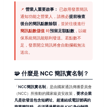
📌
營業人重要啟事：
已啟用發票簡訊
通知功能之營業人，請務必
提前檢查
後台的簡訊點數餘額
，並於往後進行
簡訊點數儲值
時
預留足額點數
，以確
保系統簡訊能順利發送。若點數不
足，發票開立簡訊將會自動攔截無法
送出。
🧩 什麼是 NCC 簡訊實名制？
「
NCC簡訊實名制
」是由國家通訊傳播委員會
（NCC）所推動的國家級資安政策，
要求企業
凡是欲發送包含短網址、超連結或電話號碼的
商業簡訊時，必須通過嚴格的 KYC身分驗證