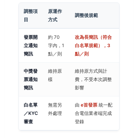
調整項
原運作
調整後規範
目
方式
發票開
約 70
改為長簡訊（符合
立通知
字內，1
白名單規範），3
簡訊
點／則
點／則
中獎發
維持原
維持原方式與計
票通知
樣
費，不受本次調整
簡訊
影響
白名單
無需另
由
e首發票
統一配
／KYC
外處理
合電信業者端完成
審查
登錄