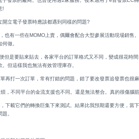
尋找電子發票的廠商。也曾使用過2家服務。後來適用了e首發票EC
!
立開立電子發票時應該都遇到同樣的問題?
，也有一些在MOMO上賣，偶爾會配合大型參展活動現場銷售
如何做。
方便但是要貼來貼去，各家平台的訂單格式又不同，變成很花時間
款。但這樣我也無法有效管理庫存。
訂單再打一次訂單，常有打錯的問題，錯了要改發票追發票也很
麻煩，不同平台的金流支援也不同。還是無法整合。真的很傷腦
票，下載它們的轉換巨集下來測試。結果比我預期還要方便，當
問題。