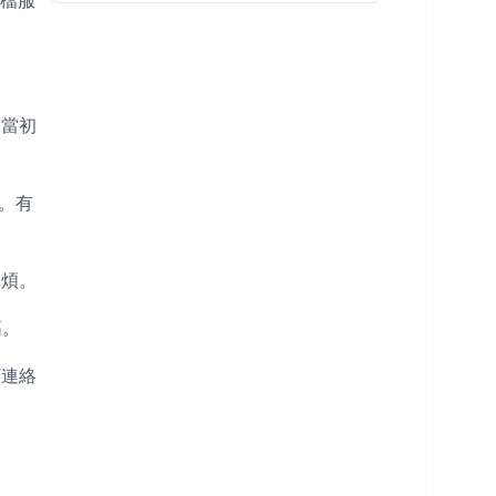
轉檔服
。當初
。有
麻煩。
筋。
下連絡