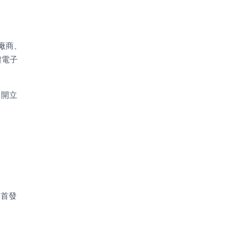
廠商、
體電子
 開立
e首發