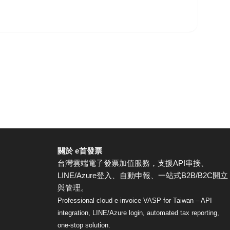
關於 e首發票
台灣雲端電子發票加值服務，支援API串接、
LINE/Azure登入、自動申報、一站式B2B/B2C開立
與管理。
Professional cloud e-invoice VASP for Taiwan – API
integration, LINE/Azure login, automated tax reporting,
one-stop solution.