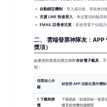
自動綁定機制
：登入成功後，系統會自
支援 LINE 快速登入
：免去繁瑣的驗證
EMAIL 註冊者注意
：若改用電子信箱註
二、 雲端發票神隊友：APP 
獎項）
如果您的發票在開立時即
存於電子載具
，不
領：
領獎核心步
財政部 APP 自動化運作機制
驟
1. 下載與授
下載開啟「財政部統一發票兌
權
權系統相機拍攝權限