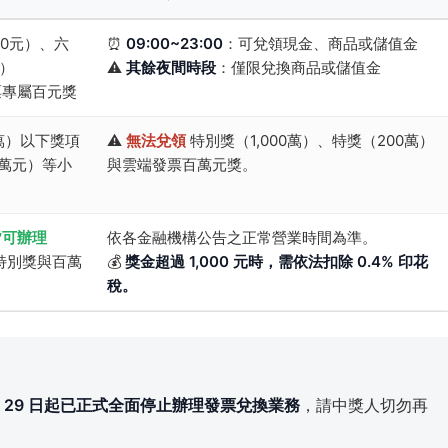
00元）、六
⏰
09:00~23:00
：可兌領現金、商品或儲值金
元）
⚠️
其餘夜間時段
：僅限兌換商品或儲值金
票專屬百元獎
萬）以下獎項
⚠️
無法兌領
特別獎（1,000萬）、特獎（200萬）
萬元）等小
與雲端發票百萬元獎。
皆可辦理
依各金融機構公告之正常營業時間為準。
特別獎與百萬
💰
獎金超過 1,000 元時，需依法扣除 0.4% 印花
稅。
）
 月 29 日起已正式全面停止辦理發票兌換業務
，請中獎人切勿再