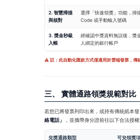
2. 智慧掃描
選擇「快速領獎」功能，掃描
與核對
Code 或手動輸入號碼
3. 獎金秒級
經確認中獎資料無誤後，獎
入帳
人綁定的銀行帳戶
⚠️ 註：此自動化匯款方式僅適用於雲端發票，傳統紙
三、 實體通路領獎規範對比（
若您已將發票列印出來，或持有傳統紙本發
絡電話」
，並攜帶身分證前往以下合法授權
兌獎通路類型
可兌領獎