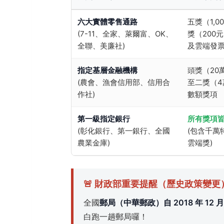
六大實體零售通路
五獎（1,0
(7-11、全家、萊爾富、OK、
獎（200
全聯、美廉社)
及雲端發
指定基層金融機構
頭獎（20
(農會、漁會信用部、信用合
至二獎（4
作社)
數額獎項
第一級指定銀行
所有獎項
(彰化銀行、第一銀行、全國
(包含千萬
農業金庫)
雲端獎)
🚨 財政部重要提醒（歷史政策變更
全國
郵局（中華郵政）自 2018 年 12
白跑一趟郵局囉！