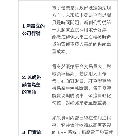
電子發票是財政部既定的法規
方向，未來紙本發票全面退場
只是時間問題。新創公司從第
1. 新設立的
一天起就直接採用電子發票，
公司行號
能徹底避免未來二次轉換時造
成的營運不穩與高昂的系統重
置成本。
電商與網拍平台交易量大、對
帳頻率極高。若採用人工作
2. 以網路
業，在面對退貨、訂單變更時
銷售為主
極易產生稅務斷層。電子發票
的電商
能實現與購物車、金流自動化
勾稽，對網路業者至關重要。
如果貴司內部已經在使用進銷
存、套裝會計軟體或高度客製
3. 已實施
的 ERP 系統，那麼電子發票就