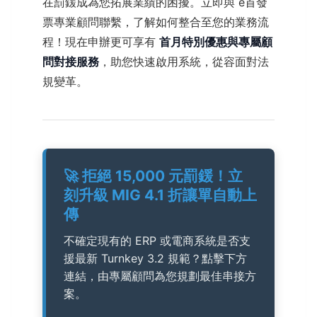
在罰鍰成為您拓展業績的困擾。立即與 e首發
票專業顧問聯繫，了解如何整合至您的業務流
程！現在申辦更可享有
首月特別優惠與專屬顧
問對接服務
，助您快速啟用系統，從容面對法
規變革。
🚀 拒絕 15,000 元罰鍰！立
刻升級 MIG 4.1 折讓單自動上
傳
不確定現有的 ERP 或電商系統是否支
援最新 Turnkey 3.2 規範？點擊下方
連結，由專屬顧問為您規劃最佳串接方
案。