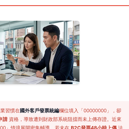
業習慣在
國外客戶發票統編
欄位填入「00000000」，卻
申請
資格，導致遭到財政部系統阻擋而未上傳存證。近來
000」情境展開密集輔導，若未在
B2C發票48小時上傳
法