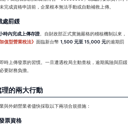
未完成資格申請前，企業根本無法手動或自動補救上傳。
筆裁處罰鍰
 小時內完成上傳存證
。自財政部正式實施嚴格的稽核機制以來，
加值型營業稅法》
面臨新台幣
1,500 元至 15,000 元
的逾期罰
即時上傳發票的習慣。一旦遭遇稅局主動查核，逾期風險與罰鍰
必要財務負擔。
處理的兩大行動
業與外銷營業者儘快採取以下兩項合規措施：
子發票資格