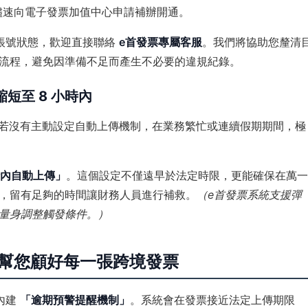
應儘速向電子發票加值中心申請補辦開通。
帳號狀態，歡迎直接聯絡
e首發票專屬客服
。我們將協助您釐清
流程，避免因準備不足而產生不必要的違規紀錄。
短至 8 小時內
，但若沒有主動設定自動上傳機制，在業務繁忙或連續假期期間，極
時內自動上傳」
。這個設定不僅遠早於法定時限，更能確保在萬一
，留有足夠的時間讓財務人員進行補救。
（e首發票系統支援彈
量身調整觸發條件。）
：幫您顧好每一張跨境發票
內建
「逾期預警提醒機制」
。系統會在發票接近法定上傳期限