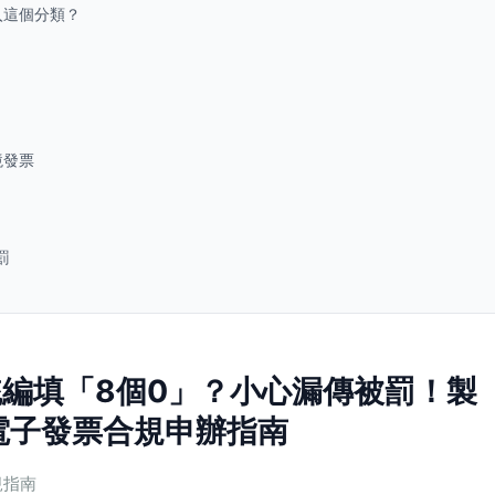
落入這個分類？
境發票
罰
編填「8個0」？小心漏傳被罰！製
類電子發票合規申辦指南
規指南