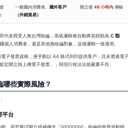
號
一般國內消費者、
國外客戶
開立後
48 小時內
傳輸
0）
（外銷貿易）
」，即代表買受人無台灣統編，系統邏輯會自動將其歸類為
C 類
國個人消費者，還是其他無統編對象，這個邏輯一致適用。
類電子發票資格，便手動以 A4 格式列印提供客戶，且未透過電
規定開立與上傳電子發票」，與現行稅法法規嚴重不符。
面臨哪些實際風險？
：
部平台
功能，當您嘗試開立或補傳含「00000000」統編的發票資料時