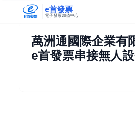
e首發票
電子發票加值中心
此連結將在新視窗開啟
萬洲通國際企業有
e首發票串接無人設