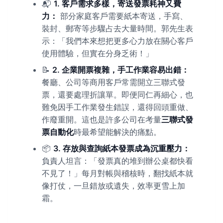
📬
1. 客戶需求多樣，寄送發票耗神又費
力：
部分家庭客戶需要紙本寄送，手寫、
裝封、郵寄等步驟占去大量時間。郭先生表
示：「我們本來想把更多心力放在關心客戶
使用體驗，但實在分身乏術！」
📝
2. 企業開票複雜，手工作業容易出錯：
餐廳、公司等商用客戶常需開立三聯式發
票，還要處理折讓單。即便同仁再細心，也
難免因手工作業發生錯誤，還得回頭重做、
作廢重開。這也是許多公司在考量
三聯式發
票自動化
時最希望能解決的痛點。
📦
3. 存放與查詢紙本發票成為沉重壓力：
負責人坦言：「發票真的堆到辦公桌都快看
不見了！」每月對帳與稽核時，翻找紙本就
像打仗，一旦錯放或遺失，效率更雪上加
霜。