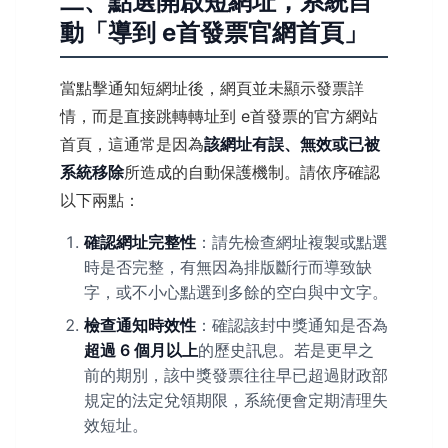
二、點選開啟短網址，系統自
動「導到 e首發票官網首頁」
當點擊通知短網址後，網頁並未顯示發票詳
情，而是直接跳轉轉址到 e首發票的官方網站
首頁，這通常是因為
該網址有誤、無效或已被
系統移除
所造成的自動保護機制。請依序確認
以下兩點：
確認網址完整性
：請先檢查網址複製或點選
時是否完整，有無因為排版斷行而導致缺
字，或不小心點選到多餘的空白與中文字。
檢查通知時效性
：確認該封中獎通知是否為
超過 6 個月以上
的歷史訊息。若是更早之
前的期別，該中獎發票往往早已超過財政部
規定的法定兌領期限，系統便會定期清理失
效短址。