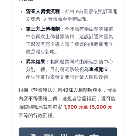
營業人習慣流程
：都由 e首發票依照訂單開
立發票 → 發票號至全聯回報。
第三方上傳機制
：全聯應有委由關謎加值
中心再次上傳發票資料，這設計通常是為
了幫沒有完全導入電子發票的供應商開立
或是減少對帳。
異常結果
：相同發票同時由兩個加值中心
分別上傳。目前稅局系統視為
重複開立
，
產生異常報表發文要求營業人限期改善。
根據《營業稅法》第48條與相關解釋令，發票
內容不得重複上傳，違規者除需補正，還可能
面臨國稅局裁罰每案
1,500 元至 15,000 元
不等的行政罰鍰。