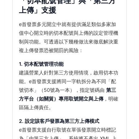
「切本配號管理」與「第三方
上傳」支援
e首發票多元開立中就有提供滿足類似多家加
值中心開立時的切本配號與上傳的設定管理機
制與功能。可透過以下幾種做法來徹底解決重
複上傳發票恐被開罰的風險：
1. 切本配號管理功能
建議營業人針對第三方使用情境，啟用切本功
能。e首發票支援將同一字軌拆分為不同「配
號切本」（50號為一本），指定號碼由
第三
方平台（如關貿）專用取號開立與上傳
，明確
區隔上傳責任。
2. 設定該客戶發票為第三方上傳模式
e首發票支援自行取號在單張發票開立時標記
為「由第三方上傳」，系統將不產出 XML 上