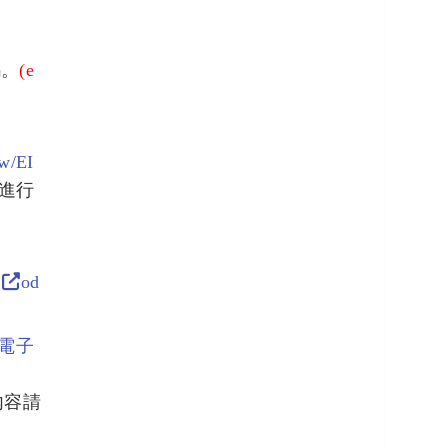
碼。
(e
tw/EI
體進行
【
od
電子
內容請