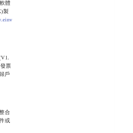
與軟體
X)製
w.einv
1.
子發票
歸戶
整合
件或