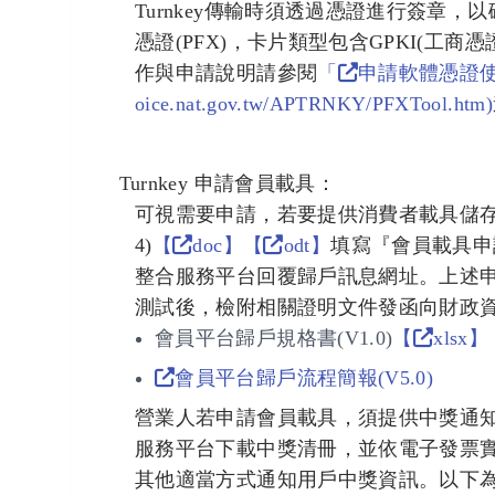
Turnkey傳輸時須透過憑證進行簽章，
憑證(PFX)，卡片類型包含GPKI(工商憑證
作與申請說明請參閱
「
申請軟體憑證
oice.nat.gov.tw/APTRNKY/PFXTool.htm)
Turnkey
申請會員載具：
可視需要申請，若要提供消費者載具儲存
4)
【
doc】
【
odt】
填寫『會員載具申
整合服務平台回覆歸戶訊息網址。上述
測試後，檢附相關證明文件發函向財政
會員平台歸戶規格書(V1.0)
【
xlsx】
會員平台歸戶流程簡報(V5.0)
營業人若申請會員載具，須提供中獎通知
服務平台下載中獎清冊，並依電子發票實
其他適當方式通知用戶中獎資訊。以下