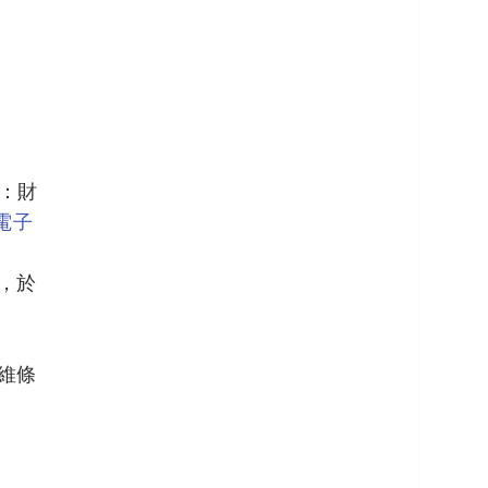
：財
電子
，於
維條