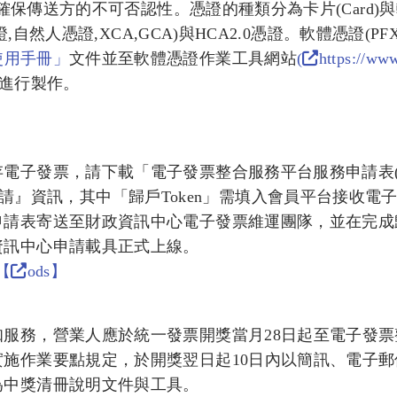
以確保傳送方的不可否認性。憑證的種類分為卡片(Card)
,自然人憑證,XCA,GCA)與HCA2.0憑證。軟體憑證(PF
使用手冊」
文件並至軟體憑證作業工具網站
(
https://ww
進行製作。
電子發票，請下載「電子發票整合服務平台服務申請表(V
請』資訊，其中「歸戶Token」需填入會員平台接收電
申請表寄送至財政資訊中心電子發票維運團隊，並在完成
資訊中心申請載具正式上線。
【
ods】
服務，營業人應於統一發票開獎當月28日起至電子發票
施作業要點規定，於開獎翌日起10日內以簡訊、電子郵
為中獎清冊說明文件與工具。