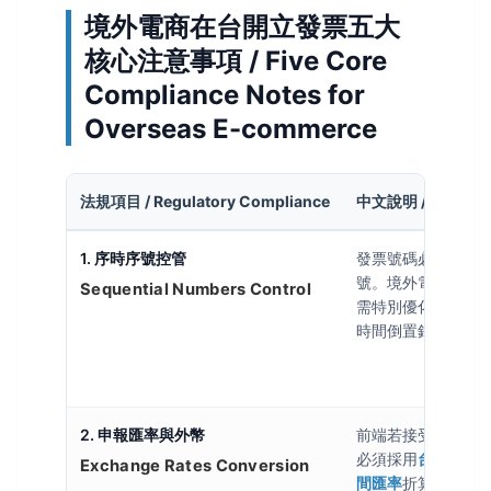
境外電商在台開立發票五大
核心注意事項 / Five Core
Compliance Notes for
Overseas E-commerce
法規項目 / Regulatory Compliance
中文說明 / Chinese 
1. 序時序號控管
發票號碼必須嚴格
號。境外電商多採跨國
Sequential Numbers Control
需特別優化配號邏
時間倒置錯誤。
2. 申報匯率與外幣
前端若接受外幣交
必須採用
台灣財政
Exchange Rates Conversion
間匯率
折算新台幣