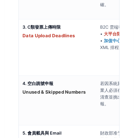
確。
3. C類發票上傳時限
B2C 雲端發票（
•
大平台限時 48 
Data Upload Deadlines
•
加值中心限時 24
XML 排程與 Turn
4. 空白跳號申報
若因系統異常或退
業人必須在單月 1
Unused & Skipped Numbers
清查並挑出所有
空
報。
5. 會員載具與 Email
財政部准予使用消費者