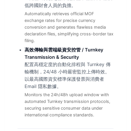
低跨國財會人員的負擔。
Automatically retrieves official MOF
exchange rates for precise currency
conversion and generates flawless media
declaration files, simplifying cross-border tax
filing.
高效傳輸與雲端級資安控管 / Turnkey
Transmission & Security
配置高穩定度的自動化排程與 Turnkey 傳
輸機制，24/48 小時嚴密監控上傳時效。
以最高國際資安標準保護發票與消費者
Email 隱私數據。
Monitors the 24h/48h upload window with
automated Turnkey transmission protocols,
securing sensitive consumer data under
international compliance standards.