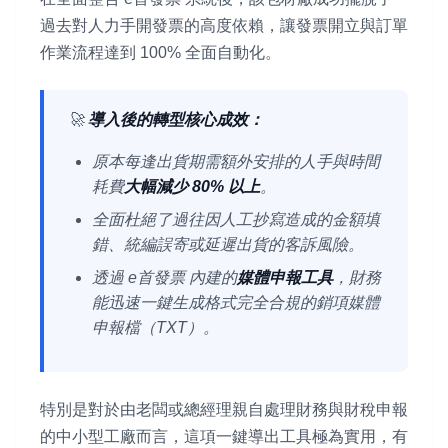
過去對人力手開發票的高度依賴，讓發票開立與訂單
作業流程達到 100% 全面自動化。
🚀
導入後的轉型核心成效：
原本每逢出貨期需額外安排的人手與時間
耗費
大幅減少 80% 以上
。
全面杜絕了過往因人工抄寫造成的金額填
錯、統編誤寄或延遲出貨的客訴風險。
透過 e首發票 內建的
媒體申報工具
，財務
能迅速一鍵生成格式完全合規的銷項媒體
申報檔（TXT）。
特別是對於由老闆或總經理親自處理財務與財稅申報
的中小型工廠而言，這項一鍵導出工具極為實用，有