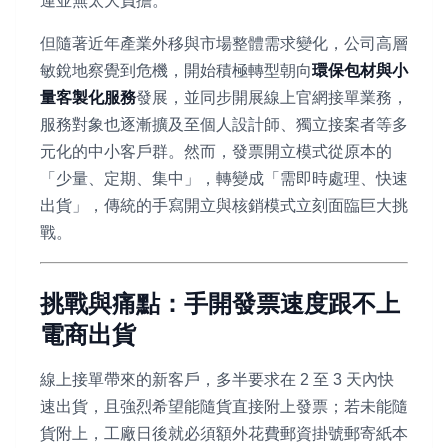
運並無太大負擔。
但隨著近年產業外移與市場整體需求變化，公司高層
敏銳地察覺到危機，開始積極轉型朝向
環保包材與小
量客製化服務
發展，並同步開展線上官網接單業務，
服務對象也逐漸擴及至個人設計師、獨立接案者等多
元化的中小客戶群。然而，發票開立模式從原本的
「少量、定期、集中」，轉變成「需即時處理、快速
出貨」，傳統的手寫開立與核銷模式立刻面臨巨大挑
戰。
挑戰與痛點：手開發票速度跟不上
電商出貨
線上接單帶來的新客戶，多半要求在 2 至 3 天內快
速出貨，且強烈希望能隨貨直接附上發票；若未能隨
貨附上，工廠日後就必須額外花費郵資掛號郵寄紙本