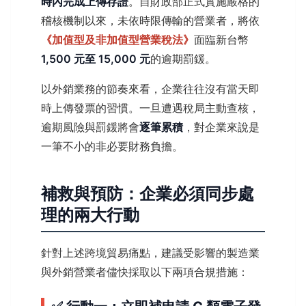
時內完成上傳存證
。自財政部正式實施嚴格的
稽核機制以來，未依時限傳輸的營業者，將依
《加值型及非加值型營業稅法》
面臨新台幣
1,500 元至 15,000 元
的逾期罰鍰。
以外銷業務的節奏來看，企業往往沒有當天即
時上傳發票的習慣。一旦遭遇稅局主動查核，
逾期風險與罰鍰將會
逐筆累積
，對企業來說是
一筆不小的非必要財務負擔。
補救與預防：企業必須同步處
理的兩大行動
針對上述跨境貿易痛點，建議受影響的製造業
與外銷營業者儘快採取以下兩項合規措施：