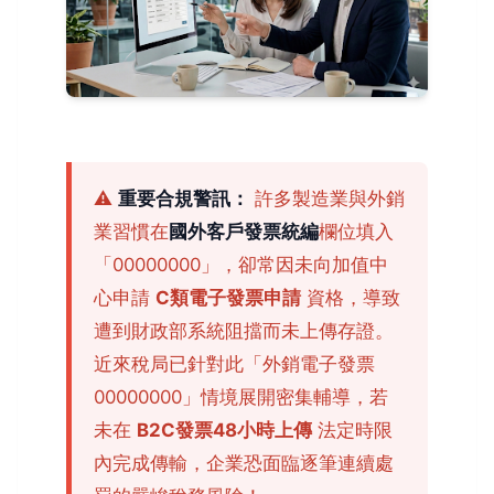
⚠️
重要合規警訊：
許多製造業與外銷
業習慣在
國外客戶發票統編
欄位填入
「00000000」，卻常因未向加值中
心申請
C類電子發票申請
資格，導致
遭到財政部系統阻擋而未上傳存證。
近來稅局已針對此「外銷電子發票
00000000」情境展開密集輔導，若
未在
B2C發票48小時上傳
法定時限
內完成傳輸，企業恐面臨逐筆連續處