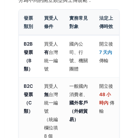
發票
買受人
實務常見
法定上
類別
條件
對象
傳時效
B2B
買受人
國內公
開立後
發票
有
台灣
司、行
7 天內
（B
統一編
號、機關
傳輸
類）
號
團體
B2C
買受人
一般國內
開立後
發票
無
台灣
消費者、
48 小
（C
統一編
國外客戶
時內
傳
類）
號
（外銷貿
輸
（統編
易）
欄位填
8 個