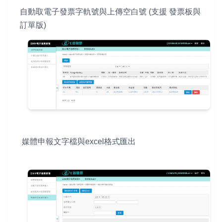
自動取電子發票字軌號與上傳空白號 (支援 發票板與
訂單版)
媒體申報文字檔與excel格式匯出