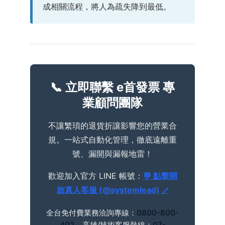
成相關流程，將人為疏失降到最低。
📞 立即聯繫 e首發票 專
業顧問團隊
不讓繁瑣的退貨折讓影響您的營業合
規。一站式自動化管理，徹底遠離重
號、漏開與漏報地雷！
歡迎加入官方 LINE 帳號：
💬 點擊開
啟真人客服 (@systemlead)
全台免付費業務洽詢專線：
0800-800-
402
高雄/技術客服熱線：
07-