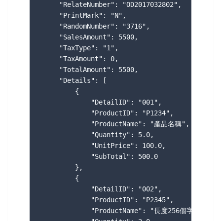
     "RelateNumber": "OD2017032802",

     "PrintMark": "N",

     "RandomNumber": "3716",

     "SalesAmount": 5500,

     "TaxType": "1",

     "TaxAmount": 0,

     "TotalAmount": 5500,

     "Details": [

         {

             "DetailID": "001",

             "ProductID": "P1234",

             "ProductName": "產品名稱",

             "Quantity": 5.0,

             "UnitPrice": 100.0,

             "SubTotal": 500.0

         },

         {

             "DetailID": "002",

             "ProductID": "P2345",

             "ProductName": "長度256個字",
