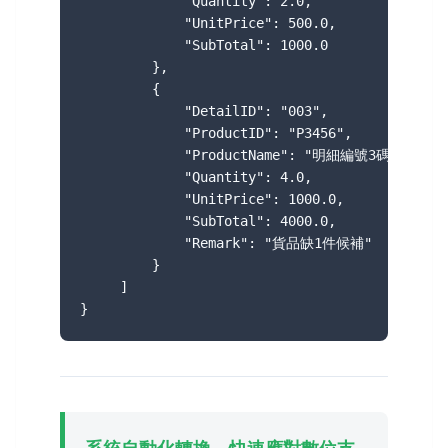
             "Quantity": 2.0,

             "UnitPrice": 500.0,

             "SubTotal": 1000.0

         },

         {

             "DetailID": "003",

             "ProductID": "P3456",

             "ProductName": "明細編號3碼",

             "Quantity": 4.0,

             "UnitPrice": 1000.0,

             "SubTotal": 4000.0,

             "Remark": "貨品缺1件候補"

         }

     ]

}