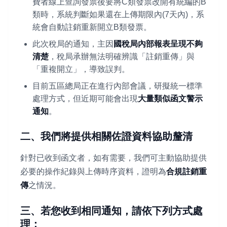
費者線上查詢發票後要將C類發票改開有統編的B
類時，系統判斷如果還在上傳期限內(7天內)，系
統會自動註銷重新開立B類發票。
此次稅局的通知，主因
國稅局內部報表呈現不夠
清楚
，稅局承辦無法明確辨識「註銷重傳」與
「重複開立」，導致誤判。
目前五區總局正在進行內部會議，研擬統一標準
處理方式，但近期可能會出現
大量類似函文警示
通知
。
二、我們將提供相關佐證資料協助釐清
針對已收到函文者，如有需要，我們可主動協助提供
必要的操作紀錄與上傳時序資料，證明為
合規註銷重
傳
之情況。
三、若您收到相同通知，請依下列方式處
理：