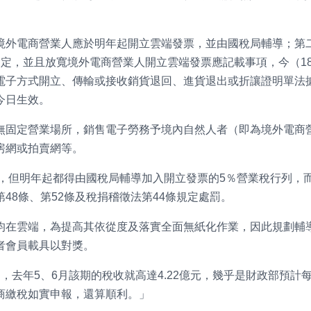
境外電商營業人應於明年起開立雲端發票，並由國稅局輔導；第
定，並且放寬境外電商營業人開立雲端發票應記載事項，今（1
電子方式開立、傳輸或接收銷貨退回、進貨退出或折讓證明單法
今日生效。
無固定營業場所，銷售電子勞務予境內自然人者（即為境外電商
房網或拍賣網等。
票，但明年起都得由國稅局輔導加入開立發票的5％營業稅行列，
48條、第52條及稅捐稽徵法第44條規定處罰。
均在雲端，為提高其依從度及落實全面無紙化作業，因此規劃輔
者會員載具以對獎。
去年5、6月該期的稅收就高達4.22億元，幾乎是財政部預計每
商繳稅如實申報，還算順利。」