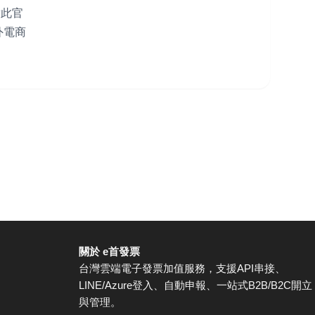
對此官
外電商
關於 e首發票
台灣雲端電子發票加值服務，支援API串接、
LINE/Azure登入、自動申報、一站式B2B/B2C開立
與管理。