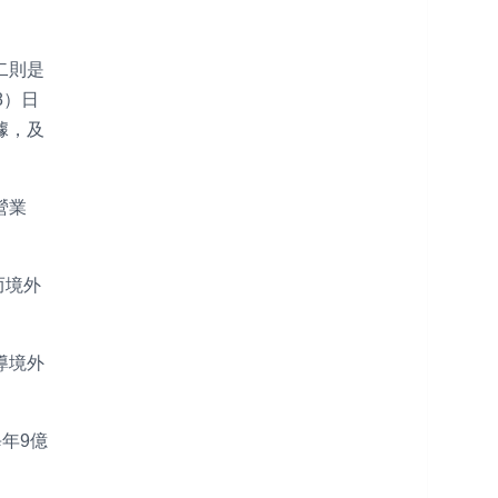
二則是
8）日
據，及
營業
而境外
導境外
年9億