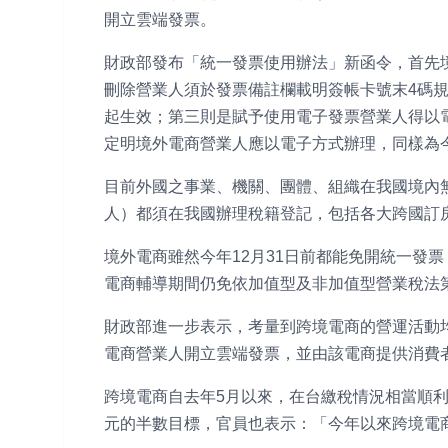
開立雲端發票。
財政部發布「統一發票使用辦法」新函令，首先
刪除營業人須於發票備註欄載明簽帳卡號末4碼規
起生效；第三則是賦予使用電子發票營業人得以
定明境外電商營業人應以電子方式辦理，同樣為
目前外國之事業、機關、團體、組織在我國境內
人）都須在我國辦理稅籍登記，包括各大跨國訂
境外電商雖然今年12月31日前都能免開統一發
電商輔導期間仍免依加值型及非加值型營業稅法第
財政部進一步表示，考量到跨境電商的營運活動
電商營業人開立雲端發票，並由該電商提供消費
跨境電商自去年5月以來，在台繳稅情況相當順利，
元的半數目標，官員也表示：「今年以來跨境電