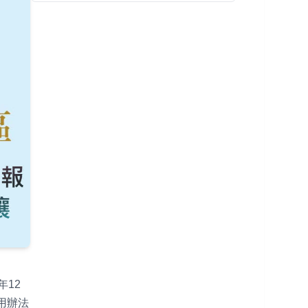
12
用辦法