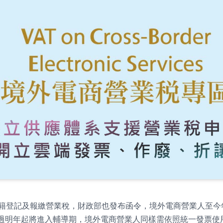
稅籍登記及報繳營業稅，財政部也發布函令，境外電商營業人至今年
不過明年起將進入輔導期，境外電商營業人同樣需依照統一發票使