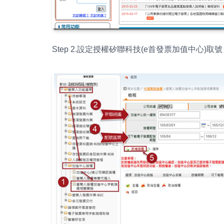
Step 2.設定授權矽聯科技(e首發票加值中心)取號