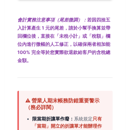
會計實務注意事項（尾差微調）：
若因四捨五
入計算產生 1 元的尾差，請於小幫手換算並帶
回欄位後，直接在「未稅小計」或「稅額」欄
位內進行微幅的人工修正，以確保兩者相加能
100% 完全等於您實際欲退款給客戶的含稅總
金額。
⚠️ 營業人期末帳務防錯重要警示
（務必詳閱）
限當期折讓單作廢：
系統規定
只有
「當期」開立的折讓單才能辦理作