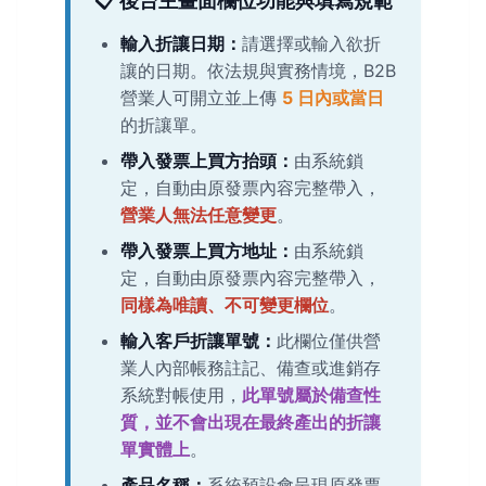
📋 後台主畫面欄位功能與填寫規範
輸入折讓日期：
請選擇或輸入欲折
讓的日期。依法規與實務情境，B2B
營業人可開立並上傳
5 日內或當日
的折讓單。
帶入發票上買方抬頭：
由系統鎖
定，自動由原發票內容完整帶入，
營業人無法任意變更
。
帶入發票上買方地址：
由系統鎖
定，自動由原發票內容完整帶入，
同樣為唯讀、不可變更欄位
。
輸入客戶折讓單號：
此欄位僅供營
業人內部帳務註記、備查或進銷存
系統對帳使用，
此單號屬於備查性
質，並不會出現在最終產出的折讓
單實體上
。
產品名稱：
系統預設會呈現原發票