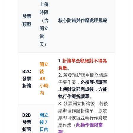
上傳
時限
發票
（含
核心防錯與作廢處理規範
類型
開立
當
天）
1.
折讓單金額絕對不得為
開立
負數
。
B2C
後
2. 若發現折讓單開立錯誤
發票
48
需要作廢，
必須等折讓單
折讓
小時
上傳財政部完成後，方能
內
執行作廢折讓單
。
3. 發票開立折讓後，若後
續辦理作廢折讓單，原發
B2B
開立
票即可恢復並執行作廢發
發票
後 7
票作業（
此操作僅限當
折讓
日內
期
）。