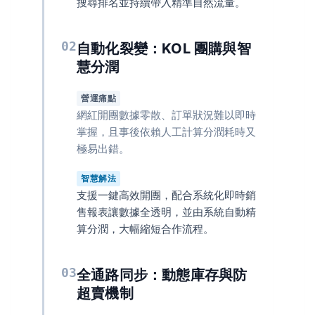
搜尋排名並持續帶入精準自然流量。
02
自動化裂變：KOL 團購與智
慧分潤
營運痛點
網紅開團數據零散、訂單狀況難以即時
掌握，且事後依賴人工計算分潤耗時又
極易出錯。
智慧解法
支援一鍵高效開團，配合系統化即時銷
售報表讓數據全透明，並由系統自動精
算分潤，大幅縮短合作流程。
03
全通路同步：動態庫存與防
超賣機制