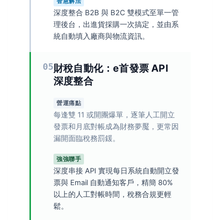
智慧解法
深度整合 B2B 與 B2C 雙模式至單一管
理後台，出進貨採購一次搞定，並由系
統自動填入廠商與物流資訊。
05
財稅自動化：e首發票 API
深度整合
營運痛點
每逢雙 11 或開團爆單，逐筆人工開立
發票和月底對帳成為財務夢魘，更常因
漏開面臨稅務罰鍰。
強強聯手
深度串接 API 實現每日系統自動開立發
票與 Email 自動通知客戶，精簡 80%
以上的人工對帳時間，稅務合規更輕
鬆。