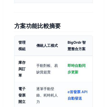
方案功能比較摘要
管理
BigOrdr 智
傳統人工模式
模組
慧整合方案
庫存
手動對帳、易
即時自動同
與訂
缺貨超賣
步更新
單
電子
逐筆手動登
e首發票 API
發票
錄、耗時耗人
自動發送
開立
力