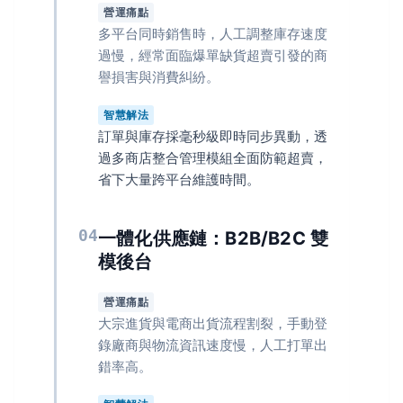
營運痛點
多平台同時銷售時，人工調整庫存速度
過慢，經常面臨爆單缺貨超賣引發的商
譽損害與消費糾紛。
智慧解法
訂單與庫存採毫秒級即時同步異動，透
過多商店整合管理模組全面防範超賣，
省下大量跨平台維護時間。
04
一體化供應鏈：B2B/B2C 雙
模後台
營運痛點
大宗進貨與電商出貨流程割裂，手動登
錄廠商與物流資訊速度慢，人工打單出
錯率高。