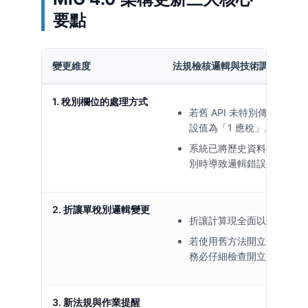
要點
變更維度
法規檢核邏輯與技術調整指引
1. 稅別欄位的處理方式
若舊 API 未特別傳入稅
設值為「1 應稅」。
系統已將歷史資料同步更新
別時導致邏輯錯誤。
2. 折讓單稅別邏輯變更
折讓計算現全面以
「單身稅
若使用舊方法開立折讓單，
務必仔細檢查開立以前的發
3. 新法規與作業提醒