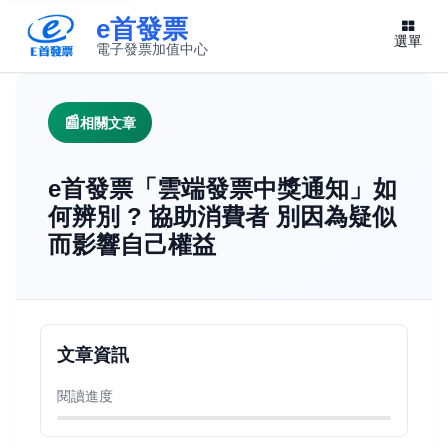
e首發票
選單
電子發票加值中心
此連結將在新視窗開啟
相關文章
e首發票「雲端發票中獎通知」如
何辨別 ? 協助消費者 別因為疑似
而影響自己權益
文章資訊
閱讀進度