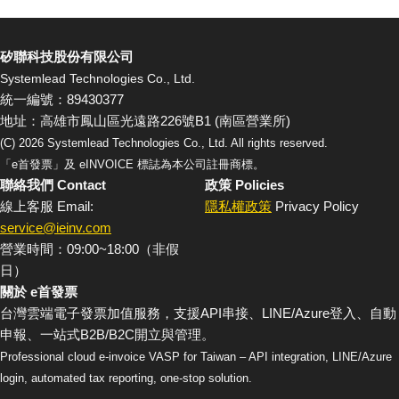
矽聯科技股份有限公司
Systemlead Technologies Co., Ltd.
統一編號：89430377
地址：高雄市鳳山區光遠路226號B1 (南區營業所)
(C)
2026
Systemlead Technologies Co., Ltd. All rights reserved.
「e首發票」及 eINVOICE 標誌為本公司註冊商標。
聯絡我們 Contact
政策 Policies
線上客服 Email:
隱私權政策
Privacy Policy
service@ieinv.com
營業時間：09:00~18:00（非假
日）
關於 e首發票
台灣雲端電子發票加值服務，支援API串接、LINE/Azure登入、自動
申報、一站式B2B/B2C開立與管理。
Professional cloud e-invoice VASP for Taiwan – API integration, LINE/Azure
login, automated tax reporting, one-stop solution.