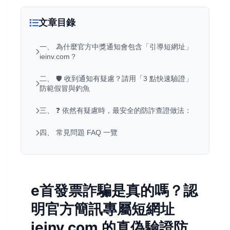
文章目錄
一、 為什麼官方中獎通知會包含「引導短網址」
ieinv.com？
二、 🛡️ 收到通知有疑慮？請用「3 點快速驗證」
防範假冒與釣魚
三、 ❓ 依然有疑慮時，最安全的防詐查證做法：
四、 常見問題 FAQ 一覽
e首發票詐騙是真的嗎？認
明官方簡訊專屬短網址
ieinv.com 的真偽驗證防