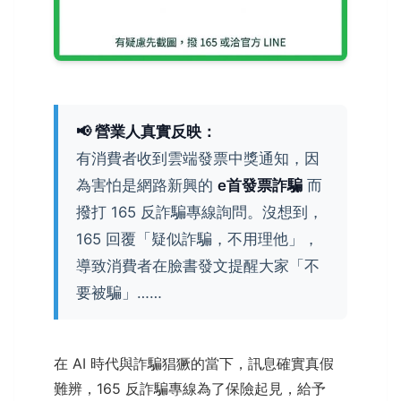
📢 營業人真實反映：
有消費者收到雲端發票中獎通知，因
為害怕是網路新興的
e首發票詐騙
而
撥打 165 反詐騙專線詢問。沒想到，
165 回覆「疑似詐騙，不用理他」，
導致消費者在臉書發文提醒大家「不
要被騙」……
在 AI 時代與詐騙猖獗的當下，訊息確實真假
難辨，165 反詐騙專線為了保險起見，給予