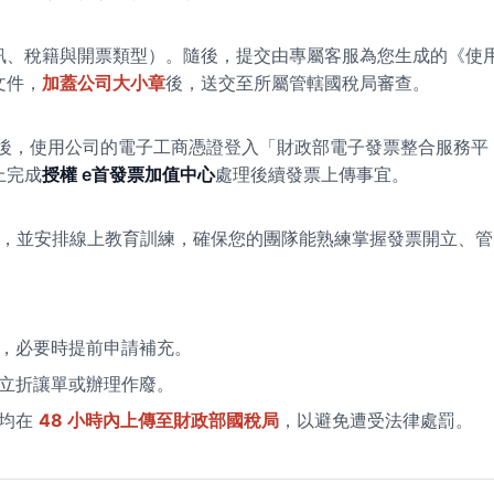
訊、稅籍與開票類型）。隨後，提交由專屬客服為您生成的《使
文件，
加蓋公司大小章
後，送交至所屬管轄國稅局審查。
通過後，使用公司的電子工商憑證登入「財政部電子發票整合服務平
上完成
授權 e首發票加值中心
處理後續發票上傳事宜。
戶，並安排線上教育訓練，確保您的團隊能熟練掌握發票開立、管
。
，必要時提前申請補充。
立折讓單或辦理作廢。
票均在
48 小時內上傳至財政部國稅局
，以避免遭受法律處罰。