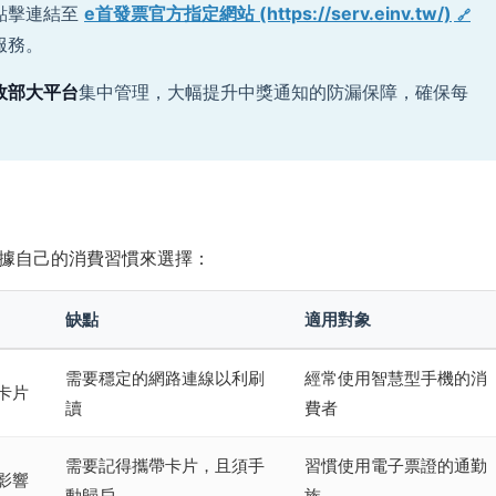
點擊連結至
e首發票官方指定網站 (https://serv.einv.tw/)
服務。
政部大平台
集中管理，大幅提升中獎通知的防漏保障，確保每
據自己的消費習慣來選擇：
缺點
適用對象
需要穩定的網路連線以利刷
經常使用智慧型手機的消
卡片
讀
費者
需要記得攜帶卡片，且須手
習慣使用電子票證的通勤
影響
動歸戶
族