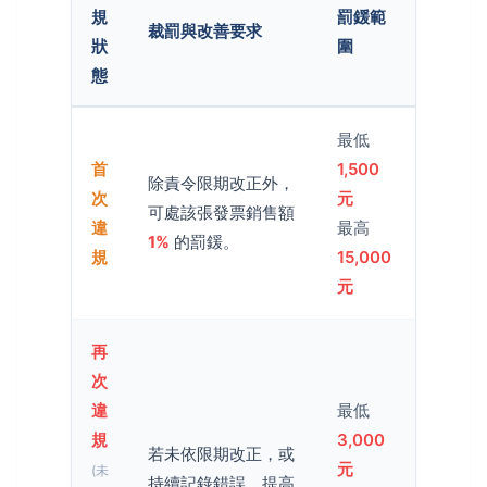
規
罰鍰範
裁罰與改善要求
狀
圍
態
最低
首
1,500
除責令限期改正外，
次
元
可處該張發票銷售額
違
最高
1%
的罰鍰。
規
15,000
元
再
次
違
最低
規
3,000
若未依限期改正，或
元
(未
持續記錄錯誤，提高