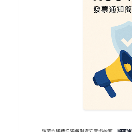
隨著詐騙簡訊猖獗與資安意識抬頭，
國家通