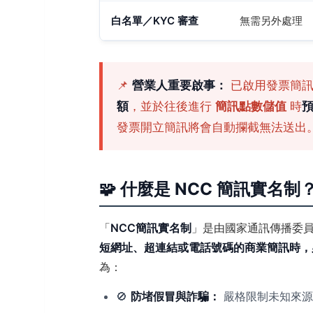
白名單／KYC 審查
無需另外處理
📌
營業人重要啟事：
已啟用發票簡訊
額
，並於往後進行
簡訊點數儲值
時
發票開立簡訊將會自動攔截無法送出
🧩 什麼是 NCC 簡訊實名制
「
NCC簡訊實名制
」是由國家通訊傳播委員
短網址、超連結或電話號碼的商業簡訊時，必
為：
🚫
防堵假冒與詐騙：
嚴格限制未知來源