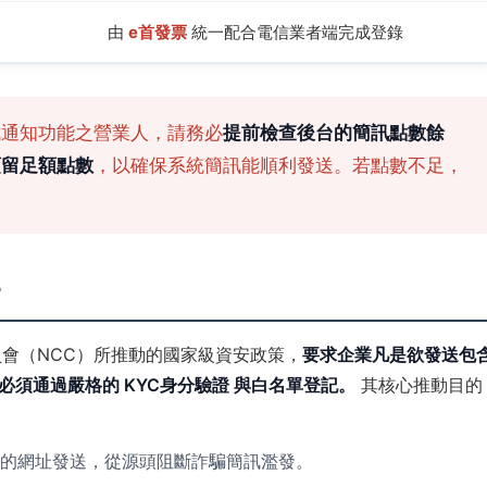
由
e首發票
統一配合電信業者端完成登錄
通知功能之營業人，請務必
提前檢查後台的簡訊點數餘
預留足額點數
，以確保系統簡訊能順利發送。若點數不足，
。
？
會（NCC）所推動的國家級資安政策，
要求企業凡是欲發送包
須通過嚴格的 KYC身分驗證 與白名單登記。
其核心推動目的
的網址發送，從源頭阻斷詐騙簡訊濫發。