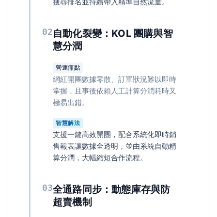
搜尋排名並持續帶入精準自然流量。
02
自動化裂變：KOL 團購與智
慧分潤
營運痛點
網紅開團數據零散、訂單狀況難以即時
掌握，且事後依賴人工計算分潤耗時又
極易出錯。
智慧解法
支援一鍵高效開團，配合系統化即時銷
售報表讓數據全透明，並由系統自動精
算分潤，大幅縮短合作流程。
03
全通路同步：動態庫存與防
超賣機制