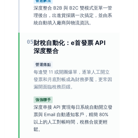
智慧解法
深度整合 B2B 與 B2C 雙模式至單一管
理後台，出進貨採購一次搞定，並由系
統自動填入廠商與物流資訊。
05
財稅自動化：e首發票 API
深度整合
營運痛點
每逢雙 11 或開團爆單，逐筆人工開立
發票和月底對帳成為財務夢魘，更常因
漏開面臨稅務罰鍰。
強強聯手
深度串接 API 實現每日系統自動開立發
票與 Email 自動通知客戶，精簡 80%
以上的人工對帳時間，稅務合規更輕
鬆。