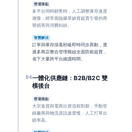
營運痛點
多平台同時銷售時，人工調整庫存速度
過慢，經常面臨爆單缺貨超賣引發的商
譽損害與消費糾紛。
智慧解法
訂單與庫存採毫秒級即時同步異動，透
過多商店整合管理模組全面防範超賣，
省下大量跨平台維護時間。
04
一體化供應鏈：B2B/B2C 雙
模後台
營運痛點
大宗進貨與電商出貨流程割裂，手動登
錄廠商與物流資訊速度慢，人工打單出
錯率高。