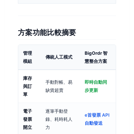
方案功能比較摘要
管理
BigOrdr 智
傳統人工模式
模組
慧整合方案
庫存
手動對帳、易
即時自動同
與訂
缺貨超賣
步更新
單
電子
逐筆手動登
e首發票 API
發票
錄、耗時耗人
自動發送
開立
力