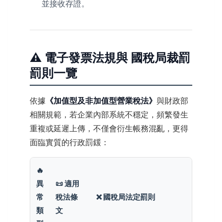
並接收存證。
⚠️ 電子發票法規與 國稅局裁罰
罰則一覽
依據
《加值型及非加值型營業稅法》
與財政部
相關規範，若企業內部系統不穩定，頻繁發生
重複或延遲上傳，不僅會衍生帳務混亂，更得
面臨實質的行政罰鍰：
🔥
異
📜 適用
常
稅法條
❌ 國稅局法定罰則
類
文