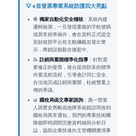
💡 e首發票專業系統防護四大亮點
🛑
獨家自動化安全稽核
：系統內建
邏輯檢測，一旦發現重複的字軌號碼
或異常頻率操作，會在資料正式提交
至財政部平台前主動攔截並發出警
示，將錯誤扼殺在搖籃中。
📝
註銷與重開標準化指導
：針對需
要修正的發票，後台提供防呆的標準
作業流程流程，引導會計同仁安全、
合法地完成註銷與重開，杜絕雙重上
傳的爭議。
📊
國稅局函文專家諮詢
：萬一營業
人因歷史舊帳或他牌系統錯誤而收到
國稅局異常通知，我們的專業技術團
隊能即時調閱完整資料鏈與分析日
誌，協助企業快速向主管機關釐清事