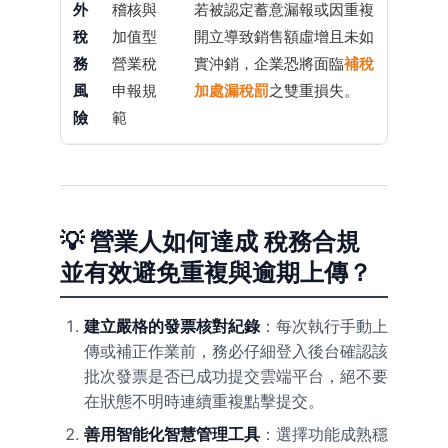
外
稽核與
若被認定蓄意漏報或因重複
稅
加值型
開立導致銷售額虛增且未如
務
營業稅
實沖銷，企業恐將面臨
補稅
風
申報規
加處漏稅罰
之雙重損失。
險
範
💡 營業人如何達成 稅務合規
並有效避免重複與逾期上傳？
建立嚴格的發票核對紀錄
：每次執行手動上
傳或補正作業前，務必仔細登入後台確認該
批次發票是否已成功提交雲端平台，絕不要
在狀態不明時連續重複點擊提交。
善用智能化智慧管理工具
：選擇功能成熟穩