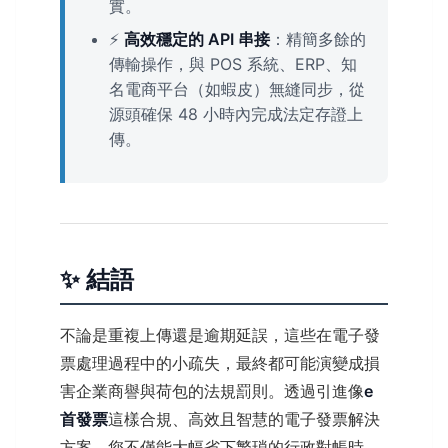
實。
⚡
高效穩定的 API 串接
：精簡多餘的
傳輸操作，與 POS 系統、ERP、知
名電商平台（如蝦皮）無縫同步，從
源頭確保 48 小時內完成法定存證上
傳。
✨ 結語
不論是重複上傳還是逾期延誤，這些在電子發
票處理過程中的小疏失，最終都可能演變成損
害企業商譽與荷包的法規罰則。透過引進像
e
首發票
這樣合規、高效且智慧的電子發票解決
方案，您不僅能大幅省下繁瑣的行政對帳時