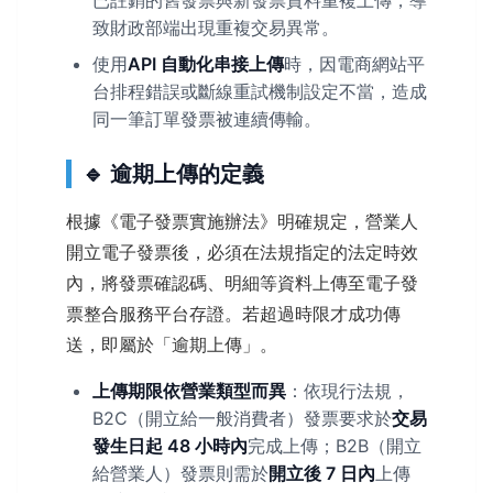
已註銷的舊發票與新發票資料重複上傳，導
致財政部端出現重複交易異常。
使用
API 自動化串接上傳
時，因電商網站平
台排程錯誤或斷線重試機制設定不當，造成
同一筆訂單發票被連續傳輸。
🔹 逾期上傳的定義
根據《電子發票實施辦法》明確規定，營業人
開立電子發票後，必須在法規指定的法定時效
內，將發票確認碼、明細等資料上傳至電子發
票整合服務平台存證。若超過時限才成功傳
送，即屬於「逾期上傳」。
上傳期限依營業類型而異
：依現行法規，
B2C（開立給一般消費者）發票要求於
交易
發生日起 48 小時內
完成上傳；B2B（開立
給營業人）發票則需於
開立後 7 日內
上傳