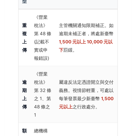
型
《營業
重
稅法》
主管機關通知限期補正。如
複
第 48 條
逾期未補正者，將處新臺幣
上
(記載不
1,500 元以上 10,000 元以
傳
實或申
下
罰鍰。
報錯誤)
《營業
逾
稅法》
屬違反法定憑證開立與交付
期
第 32 條
義務。視情節輕重，可處以
上
之 1、第
每筆發票最少新臺幣
1,500
傳
48 條之
元以上
之行政處分。
1
額
總機構