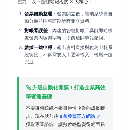
壓力！以下是輕鬆報稅的 3 大核心：
發票自動整理
：發票開立後，雲端系統會自
動分類並匯整該期所有開立資料。
對帳零誤差
：內建的智慧對帳工具能即時檢
查發票內容與字軌，提前避開申報錯誤。
數據一鍵申報
：產出資料直接與稅務申報系
統銜接，不再需要人工逐筆輸入，輕鬆一鍵
完成！
🚀 升級自動化開票！打造企業高效
率營運基礎
不要讓傳統紙本帳冊拖慢企業的成長腳
步。現在就前往
e首發票官方網站
獲取專業諮詢，讓數位轉型變得輕而易