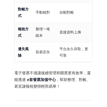
對帳方
手動核對
自動對帳
式
報稅方
整理一堆
直接資料上傳
式
紙本
遺失風
平台永久存取，更
容易丟失
險
可靠
電子發票不僅讓後續管理和開票更有效率，還
能透過
e首發票加值中心
，幫助整理、對帳、
甚至讓報稅變得輕而易舉！