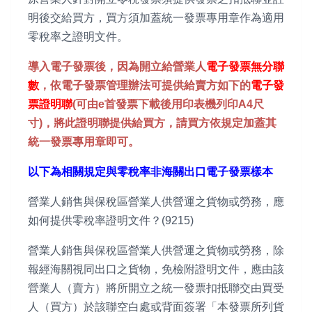
明後交給買方，買方須加蓋統一發票專用章作為適用
零稅率之證明文件。
導入電子發票後，因為開立給營業人
電子發票無分聯
數
，依電子發票管理辦法可提供給賣方如下的
電子發
票證明聯
(可由e首發票下載後用印表機列印A4尺
寸)，將此證明聯提供給買方，請買方依規定加蓋其
統一發票專用章即可。
以下為相關規定與零稅率非海關出口電子發票樣本
營業人銷售與保稅區營業人供營運之貨物或勞務，應
如何提供零稅率證明文件？(9215)
營業人銷售與保稅區營業人供營運之貨物或勞務，除
報經海關視同出口之貨物，免檢附證明文件，應由該
營業人（賣方）將所開立之統一發票扣抵聯交由買受
人（買方）於該聯空白處或背面簽署「本發票所列貨