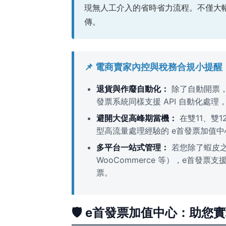
現無人工介入的省時省力流程。不僅大
傳。
📌 電商賣家內控與稅務合規小提醒
退貨與作廢自動化：
除了自動開票，
發票系統同樣支援 API 自動化處
避開大促高峰期當機：
在雙11、雙
型高流量處理經驗的 e首發票加值
多平台一站式管理：
若您除了蝦皮之外
WooCommerce 等），e首
票。
🛡️ e首發票加值中心：助