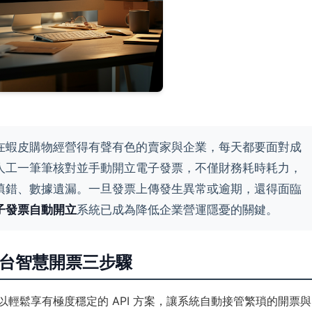
在蝦皮購物經營得有聲有色的賣家與企業，每天都要面對成
人工一筆筆核對並手動開立電子發票，不僅財務耗時耗力，
填錯、數據遺漏。一旦發票上傳發生異常或逾期，還得面臨
子發票自動開立
系統已成為降低企業營運隱憂的關鍵。
平台智慧開票三步驟
以輕鬆享有極度穩定的 API 方案，讓系統自動接管繁瑣的開票與