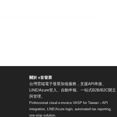
關於 e首發票
台灣雲端電子發票加值服務，支援API串接、
LINE/Azure登入、自動申報、一站式B2B/B2C開立
與管理。
Professional cloud e-invoice VASP for Taiwan – API
integration, LINE/Azure login, automated tax reporting,
one-stop solution.