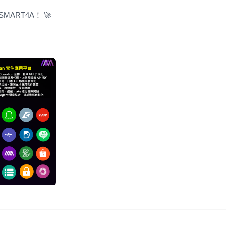
ART4A！ 🚀