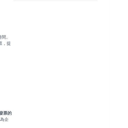
時間。
票，提
首發票的
同為企